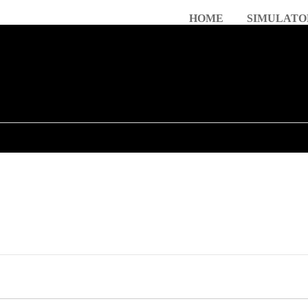
HOME
SIMULATO
istisch en voorzien van diverse scenario's voor gevaarherkenning. Het