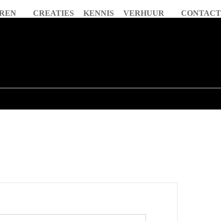
REN
CREATIES
KENNIS
VERHUUR
CONTACT
 stuur, pedalen, de versnelling en bewegende stoel zijn ook vernieuwd