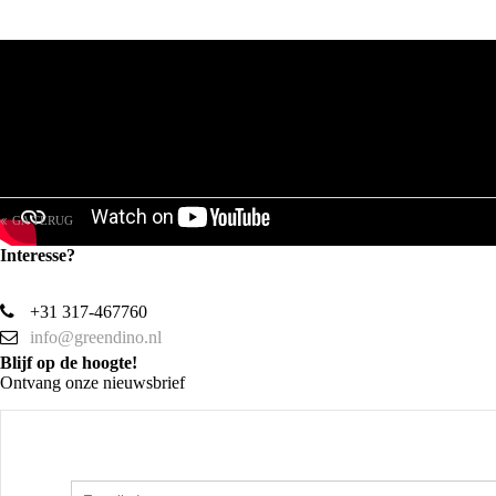
De B-simulator van Green Dino is vernieuwd. De beelden zijn superreal
en voelen nog realistischer aan.
<br>
GA TERUG
Interesse?
+31 317-467760
info@greendino.nl
Blijf op de hoogte!
Ontvang onze nieuwsbrief